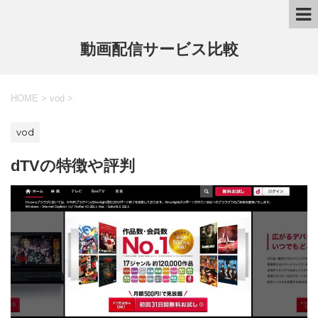
動画配信サービス比較
HOME
>
vod
>
vod
dTVの特徴や評判